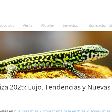
Nosotros
Venta
Alquiler
Servicios
Información út
iza 2025: Lujo, Tendencias y Nuevas
Villas en
business Ibiza
,
Comprar una casa en Ibiza
,
discover ibiza