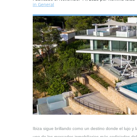
in General
Ibiza sigue brillando como un destino donde el lujo y 
uno de los mercados inmobiliarios más codiciados del