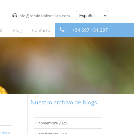
info@rominaibizavillas.com
+34 697 151 297
il
Blog
Contacto
Nuestro archivo de blogs
noviembre 2025
,
Ibiza