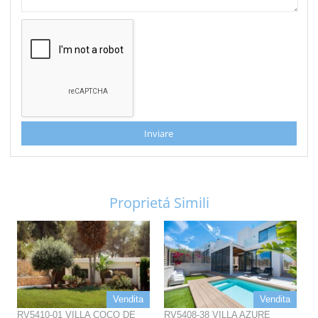
Inviare
Proprietá Simili
Vendita
Vendita
RV5410-01 VILLA COCO DE
RV5408-38 VILLA AZURE