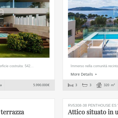
erficie costruita: 542…
Immerso nella comunità recinta
More Details
na
5.990.000€
3
3
320 m²
RV5308-38 PENTHOUSE ES 
 terrazza
Attico situato in 