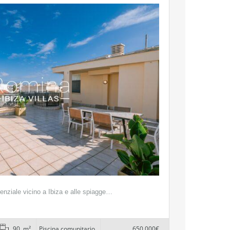
denziale vicino a Ibiza e alle spiagge…
90 m²
Piscina comunitario
650.000€