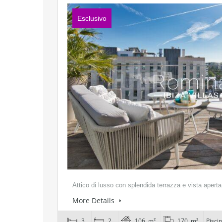
Esclusivo
Attico di lusso con splendida terrazza e vista aper
More Details
3
2
106 m²
170 m²
Pisci