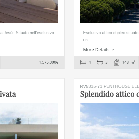
a Jesús Situato nell’esclusivo
Esclusivo attico duplex situato
un…
More Details
1.575.000€
4
3
148 m²
RV5315-71 PENTHOUSE EL
ivata
Splendido attico 