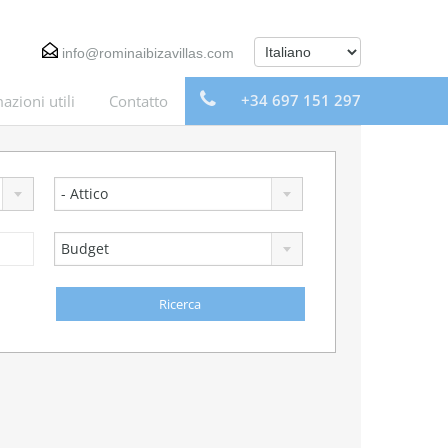
info@rominaibizavillas.com
+34 697 151 297
azioni utili
Contatto
- Attico
Budget