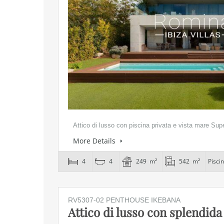
Attico di lusso con piscina privata e vista mare Sup
More Details
4
4
249 m²
542 m²
Pisci
RV5307-02 PENTHOUSE IKEBANA
Attico di lusso con splendida