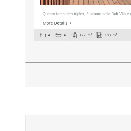
Questo fantastico triplex, è situato nella Dalt Vila e
More Details
4
4
172 m²
183 m²