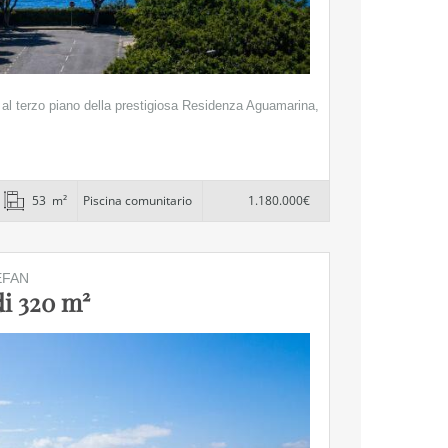
 al terzo piano della prestigiosa Residenza Aguamarina,
53 m²
Piscina comunitario
1.180.000€
EFAN
di 320 m²