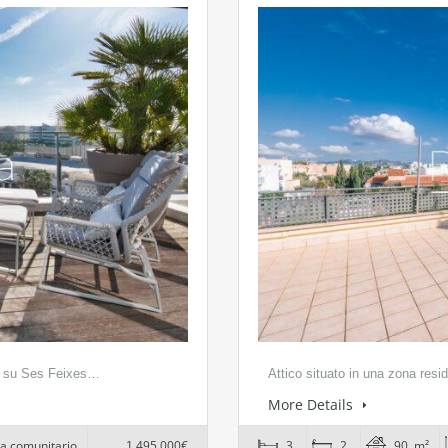
ta su Ses Feixes…
Attico situato in una zona resi
More Details
na comunitario
1.495.000€
3
2
90 m²