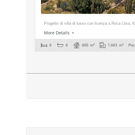
Progetto di villa di lusso con licenza a Roca Llisa, 
More Details
6
6
600 m²
1.663 m²
Pis