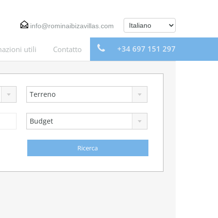
info@rominaibizavillas.com
+34 697 151 297
azioni utili
Contatto
Terreno
Budget