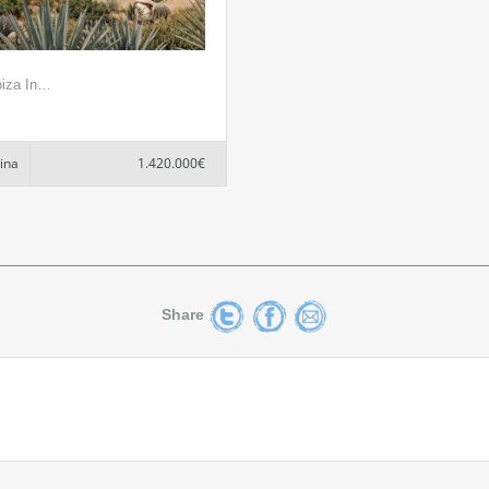
Ibiza In…
cina
1.420.000€
Share