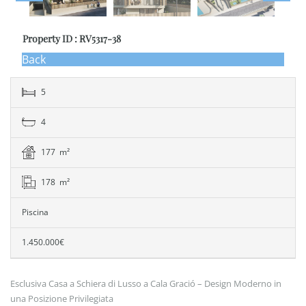
Property ID : RV5317-38
Back
5
4
177 m²
178 m²
Piscina
1.450.000€
Esclusiva Casa a Schiera di Lusso a Cala Gració – Design Moderno in
una Posizione Privilegiata