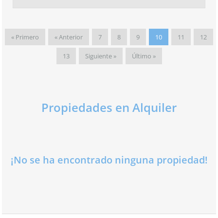
« Primero
« Anterior
7
8
9
10
11
12
13
Siguiente »
Último »
Propiedades en Alquiler
¡No se ha encontrado ninguna propiedad!