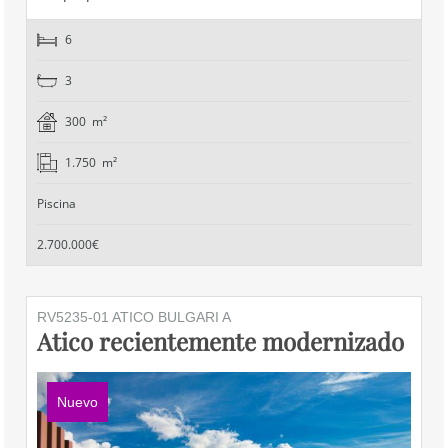
6
3
300 m²
1.750 m²
Piscina
2.700.000€
RV5235-01 ATICO BULGARI A
Atico recientemente modernizado
Nuevo