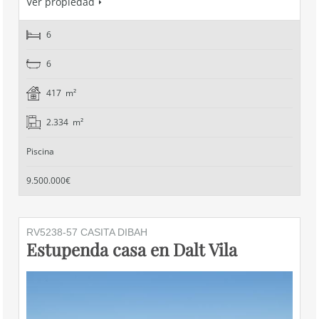
Ver propiedad
6
6
417 m²
2.334 m²
Piscina
9.500.000€
RV5238-57 CASITA DIBAH
Estupenda casa en Dalt Vila