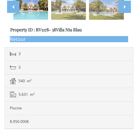
Property ID : RV5178- 38Villa Niu Blau
Retour
3
3
540 m²
5.631 m²
Piscine
8.950.000€