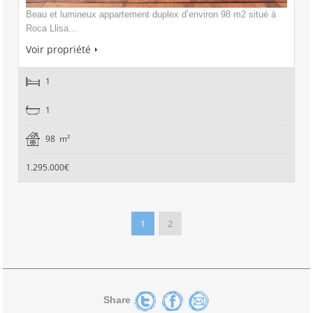
Beau et lumineux appartement duplex d’environ 98 m2 situé à
Roca Llisa…
Voir propriété
1
1
98 m²
1.295.000€
1
2
Share