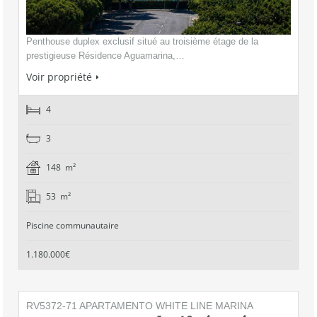
Penthouse duplex exclusif situé au troisième étage de la
prestigieuse Résidence Aguamarina,…
Voir propriété
4
3
148 m²
53 m²
Piscine communautaire
1.180.000€
RV5372-71 APARTAMENTO WHITE LINE MARINA