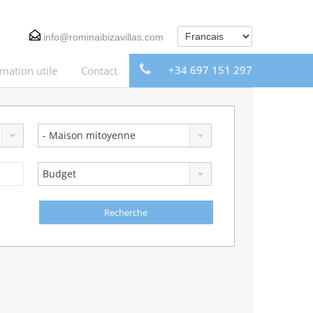
info@rominaibizavillas.com
+34 697 151 297
rmation utile
Contact
- Maison mitoyenne
Budget