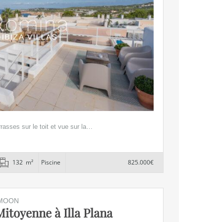
rasses sur le toit et vue sur la…
132 m²
Piscine
825.000€
 MOON
itoyenne à Illa Plana