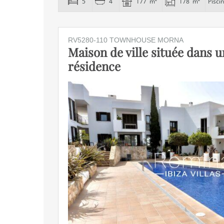
5
4
177 m²
178 m²
Pisci
RV5280-110 TOWNHOUSE MORNA
Maison de ville située dans u
résidence