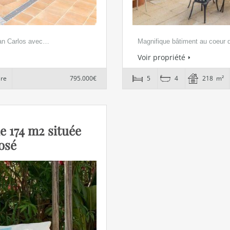
San Carlos avec…
Magnifique bâtiment au coeur de
Voir propriété
ire
795.000€
5
4
218 m²
e 174 m2 située
José