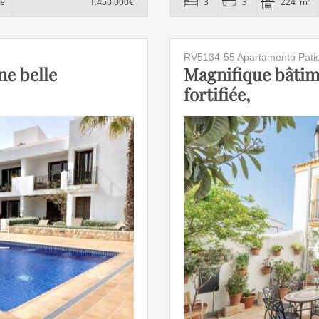
ne
1.450.000€
3
3
224 m²
RV5134-55 Apartamento Patio
ne belle
Magnifique bâtimen
fortifiée,