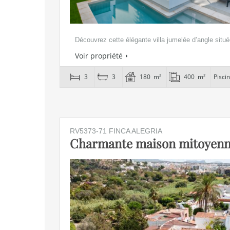
Découvrez cette élégante villa jumelée d’angle situ
Voir propriété
3
3
180 m²
400 m²
Pisci
RV5373-71 FINCA ALEGRIA
Charmante maison mitoyen