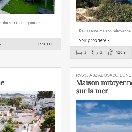
ée dans l’un des quartiers les…
Ravissante maison mitoyenne d
Voir propriété
ne
1.590.000€
3
3
120 m²
RV5350-02 ADOSADO DUNE
ne
Maison mitoyenne 
sur la mer