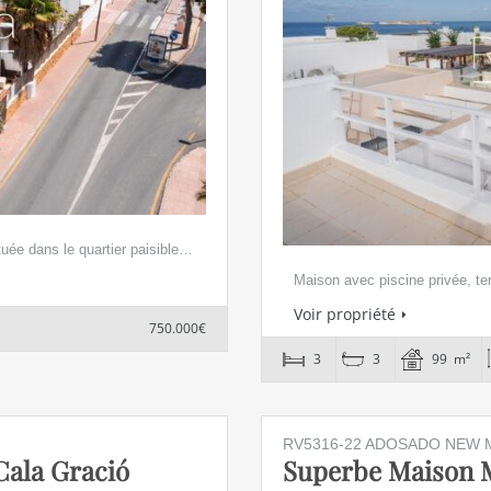
tuée dans le quartier paisible…
Maison avec piscine privée, ter
Voir propriété
750.000€
3
3
99 m²
RV5316-22 ADOSADO NEW
Cala Gració
Superbe Maison M