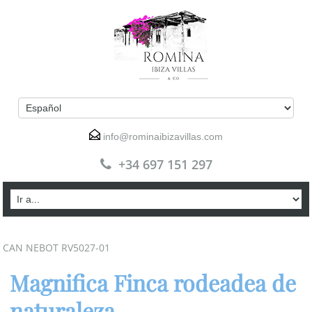
info@rominaibizavillas.com
+34 697 151 297
CAN NEBOT RV5027-01
Magnifica Finca rodeadea de
naturaleza