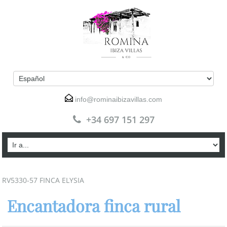
info@rominaibizavillas.com
+34 697 151 297
RV5330-57 FINCA ELYSIA
Encantadora finca rural