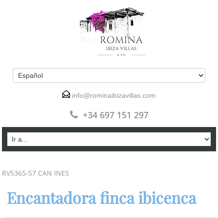
info@rominaibizavillas.com
+34 697 151 297
RV5365-57 CAN INES
Encantadora finca ibicenca