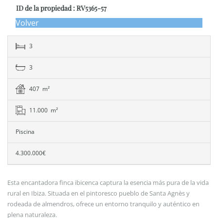
ID de la propiedad : RV5365-57
Volver
3
3
407 m²
11.000 m²
Piscina
4.300.000€
Esta encantadora finca ibicenca captura la esencia más pura de la vida
rural en Ibiza. Situada en el pintoresco pueblo de Santa Agnès y
rodeada de almendros, ofrece un entorno tranquilo y auténtico en
plena naturaleza.