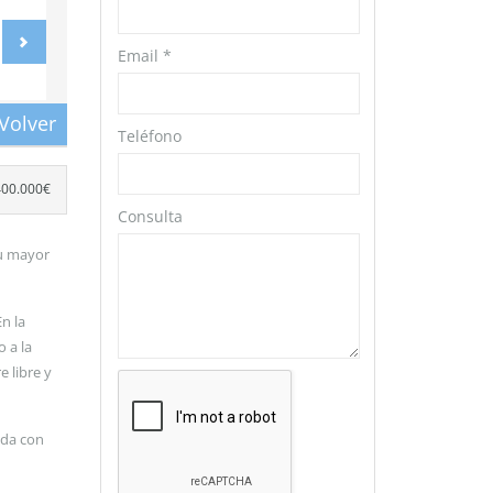
Email
*
Volver
Teléfono
400.000€
Consulta
Su mayor
n la
 a la
e libre y
ada con