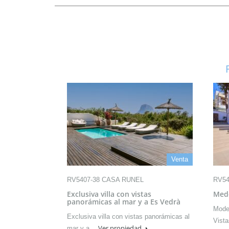
Venta
RV5407-38 CASA RUNEL
RV54
Exclusiva villa con vistas
Mede
panorámicas al mar y a Es Vedrà
Moder
Exclusiva villa con vistas panorámicas al
Vist
Ver propiedad
mar y a…