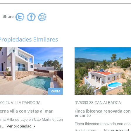
Share
Propiedades Similares
Venta
00-24 VILLA PANDORA
RV5393-38 CAN ALBARCA
rna villa con vistas al mar
Finca ibicenca renovada con
encanto
na Villa de Lujo en Cap Martinet con
Finca ibicenca renovada con enc
Ver propiedad
as…
Ver propiedad
Sant Llorenç –…