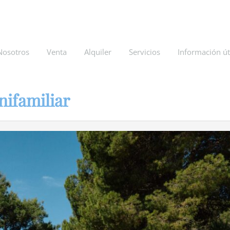
Nosotros
Venta
Alquiler
Servicios
Información út
nifamiliar