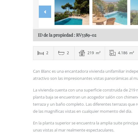
ID de la propiedad : RV5389-02
2
2
219 m²
4.186 m²
Can Blanc es una encantadora vivienda unifamiliar indepe
atractivo son las impresionantes vistas panorámicas al ma
La vivienda cuenta con una superficie construida de 219 m
planta baja se encuentran un acogedor salón con chimene
terraza y un baño completo. Las diferentes terrazas que rod
de las magníficas vistas en cualquier momento del día.
En la planta superior se encuentra la amplia suite princip
unas vistas al mar realmente espectaculares.