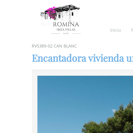
Inicio
RV5389-02 CAN BLANC
Encantadora vivienda u