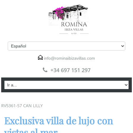
info@rominaibizavillas.com
+34 697 151 297
RV5361-57 CAN LILLY
Exclusiva villa de lujo con
vistas al mar