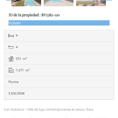
ID de la propiedad : RV5382-110
Volver
4
4
531 m²
1.571 m²
Piscina
5.650.000€
Can Aubarca – Villa de lujo contemporánea en Jesús, Ibiza