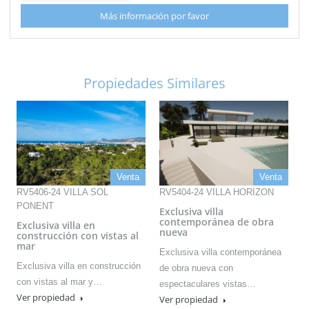
Más información por favor
Propiedades Similares
Venta
Venta
RV5406-24 VILLA SOL
RV5404-24 VILLA HORIZON
PONENT
Exclusiva villa
contemporánea de obra
Exclusiva villa en
nueva
construcción con vistas al
mar
Exclusiva villa contemporánea
Exclusiva villa en construcción
de obra nueva con
con vistas al mar y…
espectaculares vistas…
Ver propiedad
Ver propiedad