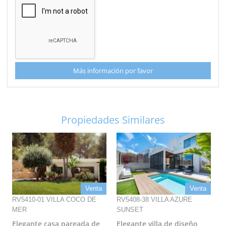
Más información por favor
Propiedades Similares
Venta
Venta
RV5410-01 VILLA COCO DE
RV5408-38 VILLA AZURE
MER
SUNSET
Elegante casa pareada de
Elegante villa de diseño