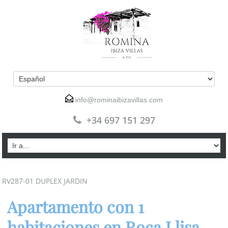
info@rominaibizavillas.com
+34 697 151 297
RV287-01 DUPLEX JARDIN
Apartamento con 1
habitaciones en Roca Llisa