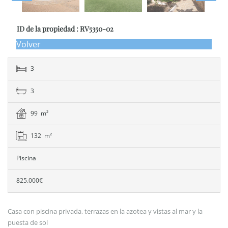
ID de la propiedad : RV5350-02
Volver
3
3
99 m²
132 m²
Piscina
825.000€
Casa con piscina privada, terrazas en la azotea y vistas al mar y la
puesta de sol