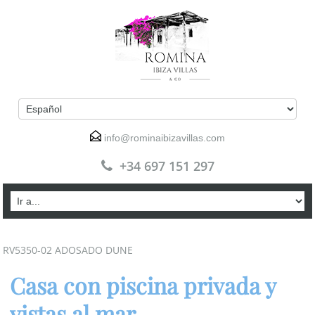
info@rominaibizavillas.com
+34 697 151 297
RV5350-02 ADOSADO DUNE
Casa con piscina privada y
vistas al mar